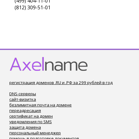
(499) 404-11-01
(812) 309-51-01
регистрация доменов .RU и .РФ за 299 рублей в год
DNS-серверы
сайт-визитка
безлимитная почта на домене
переадресация
сертификат на домен
уведомления по SMS
защита домена
персональный менеджер
помощь в подготовке документов