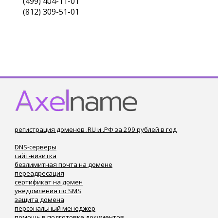
(499) 404-11-01
(812) 309-51-01
регистрация доменов .RU и .РФ за 299 рублей в год
DNS-серверы
сайт-визитка
безлимитная почта на домене
переадресация
сертификат на домен
уведомления по SMS
защита домена
персональный менеджер
помощь в подготовке документов